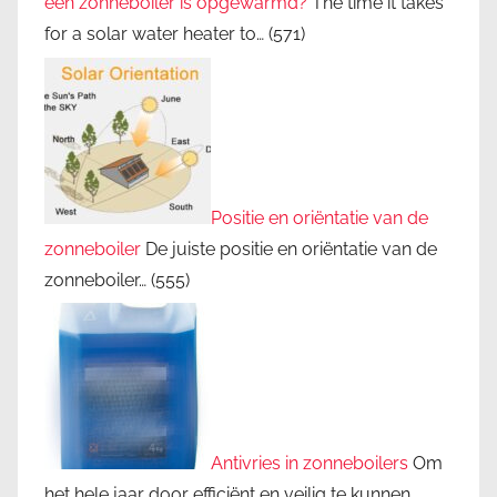
een zonneboiler is opgewarmd?
The time it takes
for a solar water heater to…
(571)
Positie en oriëntatie van de
zonneboiler
De juiste positie en oriëntatie van de
zonneboiler…
(555)
Antivries in zonneboilers
Om
het hele jaar door efficiënt en veilig te kunnen