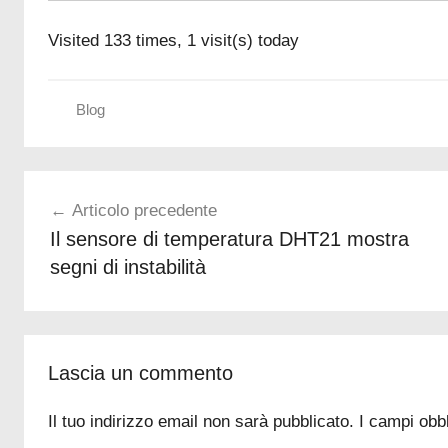
Visited 133 times, 1 visit(s) today
Blog
L
Navigazione
D
Articolo precedente
R
articoli
Il sensore di temperatura DHT21 mostra
g
segni di instabilità
i
o
r
n
a
Lascia un commento
t
Il tuo indirizzo email non sarà pubblicato.
I campi obb
a
n