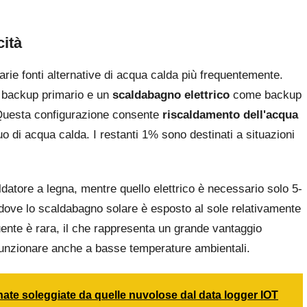
cità
rie fonti alternative di acqua calda più frequentemente.
backup primario e un
scaldabagno elettrico
come backup
 Questa configurazione consente
riscaldamento dell'acqua
di acqua calda. I restanti 1% sono destinati a situazioni
aldatore a legna, mentre quello elettrico è necessario solo 5-
dove lo scaldabagno solare è esposto al sole relativamente
quente è rara, il che rappresenta un grande vantaggio
funzionare anche a basse temperature ambientali.
ate soleggiate da quelle nuvolose dal data logger IOT