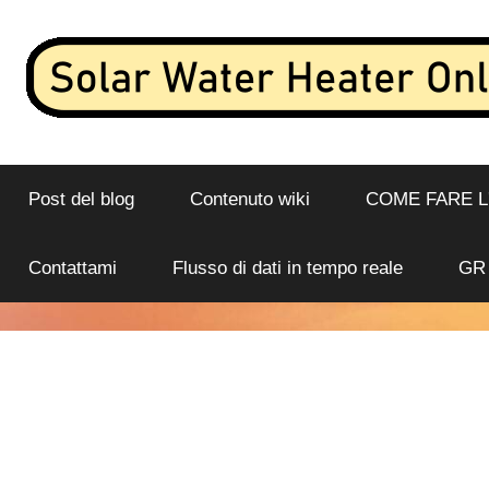
Salta
al
contenuto
Flusso
Scaldabagno
di
dati
Post del blog
Contenuto wiki
COME FARE 
solare
in
tempo
online
Contattami
Flusso di dati in tempo reale
GR
reale
e
analisi
da
uno
scaldabagno
solare
connesso