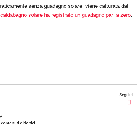
praticamente senza guadagno solare, viene catturata dal
 scaldabagno solare ha registrato un guadagno pari a zero
.
Seguimi
EM
contenuti didattici