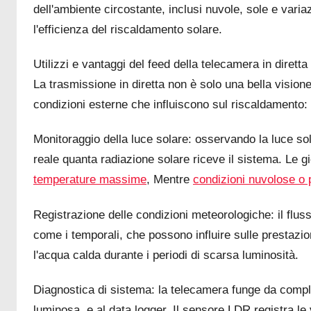
dell'ambiente circostante, inclusi nuvole, sole e variaz
l'efficienza del riscaldamento solare.
Utilizzi e vantaggi del feed della telecamera in diretta
La trasmissione in diretta non è solo una bella visi
condizioni esterne che influiscono sul riscaldamento:
Monitoraggio della luce solare: osservando la luce so
reale quanta radiazione solare riceve il sistema. Le g
temperature massime
, Mentre
condizioni nuvolose o 
Registrazione delle condizioni meteorologiche: il flu
come i temporali, che possono influire sulle prestazi
l'acqua calda durante i periodi di scarsa luminosità.
Diagnostica di sistema: la telecamera funge da compl
luminosa, e al data logger. Il sensore LDR registra le