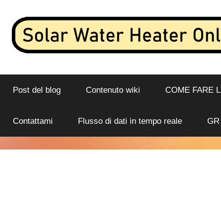
Salta
al
contenuto
Flusso
Scaldabagno
di
dati
Post del blog
Contenuto wiki
COME FARE 
solare
in
tempo
online
Contattami
Flusso di dati in tempo reale
GR
reale
e
analisi
da
uno
scaldabagno
solare
connesso