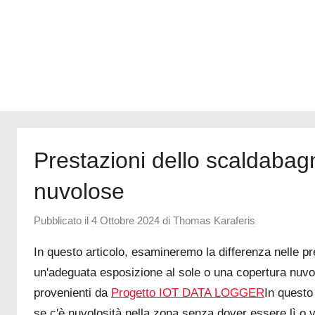
a
Internet
Prestazioni dello scaldabagn
nuvolose
Pubblicato il
4 Ottobre 2024
di
Thomas Karaferis
In questo articolo, esamineremo la differenza nelle p
un'adeguata esposizione al sole o una copertura nuvolo
provenienti da
Progetto IOT DATA LOGGER
In questo
se c'è nuvolosità nella zona senza dover essere lì o 