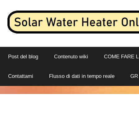
Salta
al
contenuto
Flusso
Scaldabagno
di
dati
Post del blog
Contenuto wiki
COME FARE 
solare
in
tempo
online
Contattami
Flusso di dati in tempo reale
GR
reale
e
analisi
da
uno
scaldabagno
solare
connesso