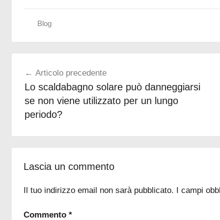
Blog
s
Navigazione
o
Articolo precedente
l
articoli
Lo scaldabagno solare può danneggiarsi
u
se non viene utilizzato per un lungo
z
i
periodo?
o
n
i
e
Lascia un commento
n
e
Il tuo indirizzo email non sarà pubblicato.
I campi obb
r
Commento
*
g