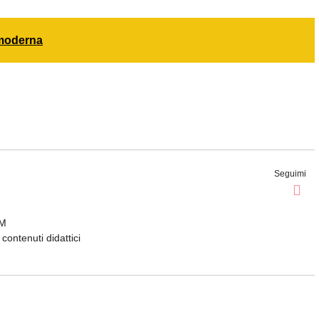
 moderna
Seguimi
EM
contenuti didattici