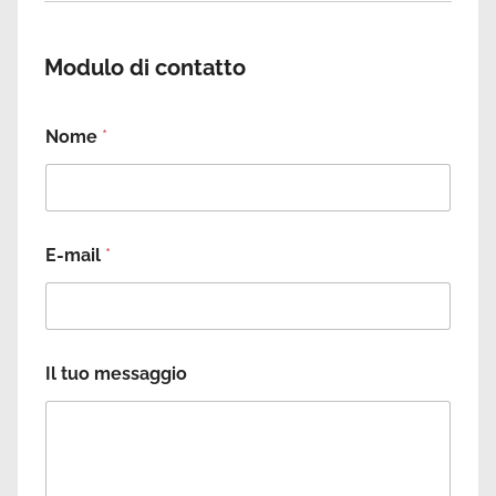
Modulo di contatto
Nome
*
Y
E-mail
*
o
u
r
N
a
E
m
Il tuo messaggio
m
e
a
E
i
m
l
a
N
i
a
l