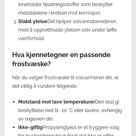
inneholder tilsetningsstoffer som beskytter
metalldelene i kretsen mot korrosjon.
Stabil ytelse
Det hjelper solvannsberederen
med å opprettholde ytelsen selv under tøffe
værforhold.
Hva kjennetegner en passende
frostvæske?
Når du velger frostvæske til solvarmeren din, er
det viktig å vurdere følgende:
Motstand mot lave temperaturer
Den skal gi
beskyttelse ned til -20 °C eller lavere, avhengig
av regionen din.
Ikke-giftig
Propylenglykol er et tryggere valg
for husholdningsbruk fordi det ikke er giftig.