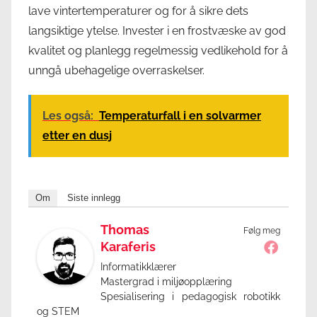
lave vintertemperaturer og for å sikre dets
langsiktige ytelse. Invester i en frostvæske av god
kvalitet og planlegg regelmessig vedlikehold for å
unngå ubehagelige overraskelser.
Les også:
Temperaturfall i en solvarmer
etter en dusj
Om
Siste innlegg
Thomas
Følg meg
Karaferis
Informatikklærer
Mastergrad i miljøopplæring
Spesialisering i pedagogisk robotikk
og STEM