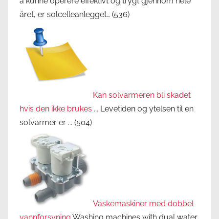
å kunne operere effektivt og trygt gjennom hele
året, er solcelleanlegget…
(536)
Kan solvarmeren bli skadet
hvis den ikke brukes ...
Levetiden og ytelsen til en
solvarmer er ...
(504)
Vaskemaskiner med dobbel
vannforsyning
Washing machines with dual water