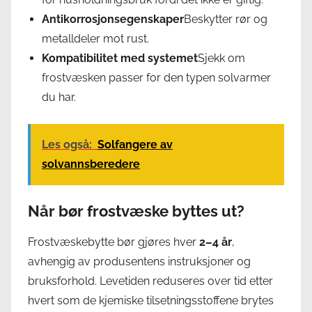
Antikorrosjonsegenskaper
Beskytter rør og
metalldeler mot rust.
Kompatibilitet med systemet
Sjekk om
frostvæsken passer for den typen solvarmer
du har.
Les også:
Solfangere av
solvannsberedere
Når bør frostvæske byttes ut?
Frostvæskebytte bør gjøres hver
2–4 år
,
avhengig av produsentens instruksjoner og
bruksforhold. Levetiden reduseres over tid etter
hvert som de kjemiske tilsetningsstoffene brytes