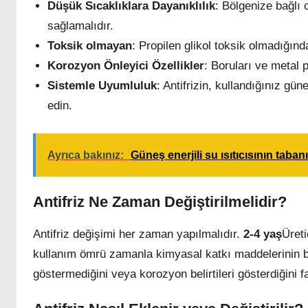
Düşük Sıcaklıklara Dayanıklılık
: Bölgenize bağlı
sağlamalıdır.
Toksik olmayan
: Propilen glikol toksik olmadığınd
Korozyon Önleyici Özellikler
: Boruları ve metal 
Sistemle Uyumluluk
: Antifrizin, kullandığınız gün
edin.
Ayrıca bakınız:
Güneş enerjili su ısıtıcısının tabanı
Antifriz Ne Zaman Değiştirilmelidir?
Antifriz değişimi her zaman yapılmalıdır.
2-4 yaş
Üreti
kullanım ömrü zamanla kimyasal katkı maddelerinin bo
göstermediğini veya korozyon belirtileri gösterdiğini f