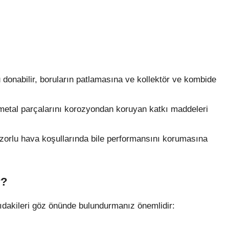
u donabilir, boruların patlamasına ve kollektör ve kombide
n metal parçalarını korozyondan koruyan katkı maddeleri
ın zorlu hava koşullarında bile performansını korumasına
r?
ağıdakileri göz önünde bulundurmanız önemlidir: