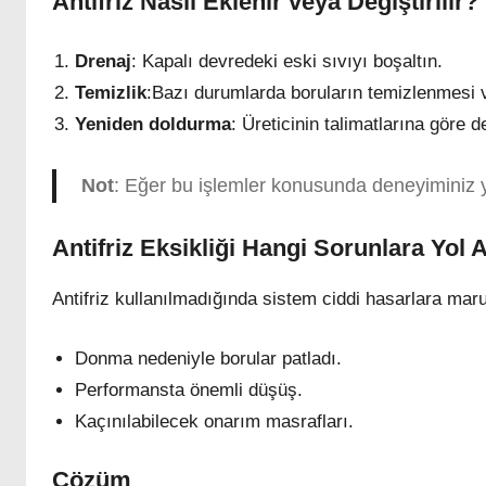
Antifriz Nasıl Eklenir veya Değiştirilir?
Drenaj
: Kapalı devredeki eski sıvıyı boşaltın.
Temizlik
:Bazı durumlarda boruların temizlenmesi ve
Yeniden doldurma
: Üreticinin talimatlarına göre d
Not
: Eğer bu işlemler konusunda deneyiminiz 
Antifriz Eksikliği Hangi Sorunlara Yol 
Antifriz kullanılmadığında sistem ciddi hasarlara maruz
Donma nedeniyle borular patladı.
Performansta önemli düşüş.
Kaçınılabilecek onarım masrafları.
Çözüm