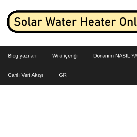
İçeriğe
geç
İnternete
Güneş
bağlı
bir
Blog yazıları
Wiki içeriği
Donanım NASIL YA
Enerjili
güneş
enerjili
Su
Canlı Veri Akışı
GR
su
ısıtıcısından
Isıtıcısı
canlı
veri
Çevrimiçi
akışı
ve
analizi