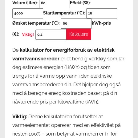
Volum (liter):
Effekt (W):
Starttemperatur (°C):
Ønsket temperatur (°C):
kWh-pris
(€):
Kalkulere
Viktig!
De
kalkulator for energiforbruk av elektrisk
varmtvannsbereder
er et hendig verktøy som lar
deg estimere energien (i kWh) og tiden som
trengs for å varme opp vann i den elektriske
varmtvannsberederen din. Det hjelper deg også
med å beregne energikostnaden basert på din
nåværende pris per kilowattime (kWh).
Viktig:
Denne kalkulatoren forutsetter at
varmeelementet opererer med en effektivitet på
nesten 100% – som betyr at varmeren er fri for