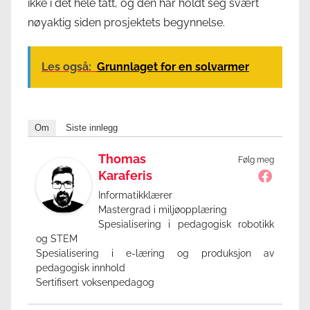
ikke i det hele tatt, og den har holdt seg svært
nøyaktig siden prosjektets begynnelse.
Les også:
Grunnlaget for en solvarmer
Om
Siste innlegg
Thomas
Følg meg
Karaferis
Informatikklærer
Mastergrad i miljøopplæring
Spesialisering i pedagogisk robotikk
og STEM
Spesialisering i e-læring og produksjon av
pedagogisk innhold
Sertifisert voksenpedagog