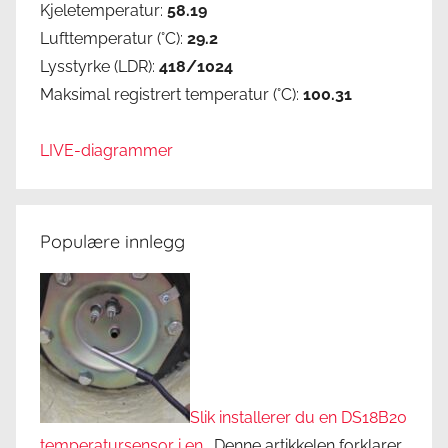
Kjeletemperatur:
58.19
Lufttemperatur (°C):
29.2
Lysstyrke (LDR):
418/1024
Maksimal registrert temperatur (°C):
100.31
LIVE-diagrammer
Populære innlegg
Slik installerer du en DS18B20
temperatursensor i en…
Denne artikkelen forklarer