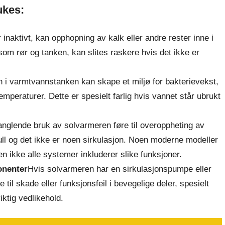
ukes:
 inaktivt, kan opphopning av kalk eller andre rester inne i
som rør og tanken, kan slites raskere hvis det ikke er
n i varmtvannstanken kan skape et miljø for bakterievekst,
mperaturer. Dette er spesielt farlig hvis vannet står ubrukt
anglende bruk av solvarmeren føre til overoppheting av
ull og det ikke er noen sirkulasjon. Noen moderne modeller
n ikke alle systemer inkluderer slike funksjoner.
onenter
Hvis solvarmeren har en sirkulasjonspumpe eller
 til skade eller funksjonsfeil i bevegelige deler, spesielt
iktig vedlikehold.