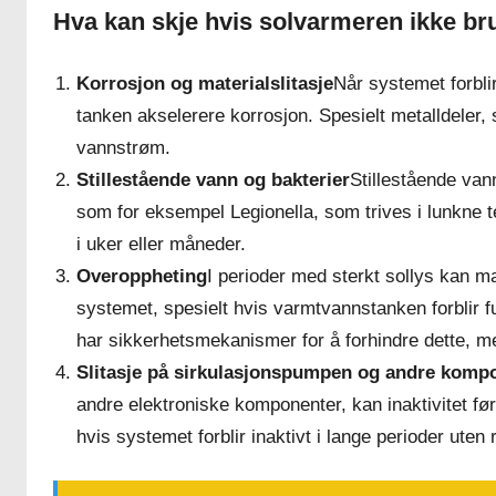
Hva kan skje hvis solvarmeren ikke br
Korrosjon og materialslitasje
Når systemet forblir
tanken akselerere korrosjon. Spesielt metalldeler, 
vannstrøm.
Stillestående vann og bakterier
Stillestående van
som for eksempel Legionella, som trives i lunkne te
i uker eller måneder.
Overoppheting
I perioder med sterkt sollys kan m
systemet, spesielt hvis varmtvannstanken forblir f
har sikkerhetsmekanismer for å forhindre dette, me
Slitasje på sirkulasjonspumpen og andre komp
andre elektroniske komponenter, kan inaktivitet føre
hvis systemet forblir inaktivt i lange perioder uten r