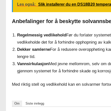
Les også:
Slik installerer du en DS18B20 temper
Anbefalinger for å beskytte solvannsbe
Regelmessig vedlikehold
Før du forlater systemet
vedlikeholde det for å forhindre opphopning av kalk
Dekker samlerne
For å redusere overoppheting kan
lengre tid.
Vannsirkulasjon
Med jevne mellomrom, selv om du 
gjennom systemet for å forhindre skade og korrosj
Med riktig stell og vedlikehold kan en solvarmer fortse
Om
Siste innlegg