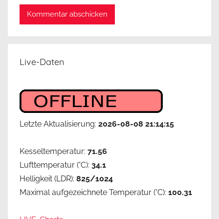
ό
ς
χ
ω
Live-Daten
ρ
ί
ς
α
π
Letzte Aktualisierung:
2026-08-08 21:14:15
ό
δ
Kesseltemperatur:
71.56
ο
Lufttemperatur (°C):
34.1
σ
η
Helligkeit (LDR):
825/1024
Maximal aufgezeichnete Temperatur (°C):
100.31