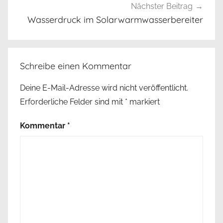
l
Nächster Beitrag
k
Wasserdruck im Solarwarmwasserbereiter
t
e
r
Schreibe einen Kommentar
T
a
Deine E-Mail-Adresse wird nicht veröffentlicht.
g
Erforderliche Felder sind mit
*
markiert
,
η
Kommentar
*
λ
ι
α
κ
ό
ς
β