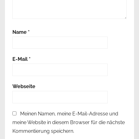
α
ρ
ι
α
Name
*
σ
υ
ν
ν
E-Mail
*
ε
φ
ι
Webseite
α
,
η
Meinen Namen, meine E-Mail-Adresse und
λ
meine Website in diesem Browser für die nächste
ι
α
Kommentierung speichern.
κ