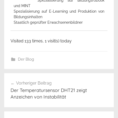
Spezialisierung auf Bildungsrobotik
und MINT
Spezialisierung auf E-Learning und Produktion von
Bildungsinhalten
Staatlich geprüfter Erwachsenenbildner
Visited 133 times, 1 visit(s) today
Der Blog
L
Beitrags-
D
Vorheriger Beitrag
Navigation
R
Der Temperatursensor DHT21 zeigt
b
Anzeichen von Instabilität
e
w
ö