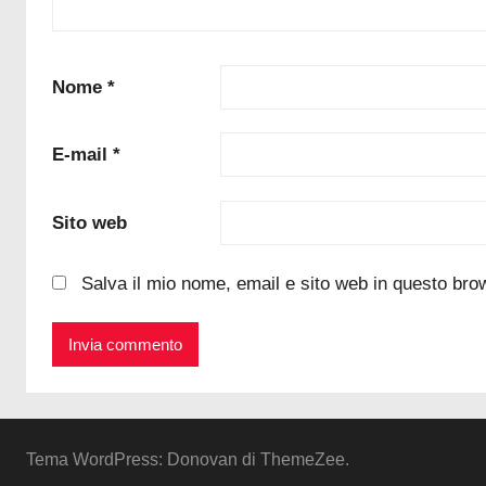
i
d
e
Nome
*
l
r
E-mail
*
i
s
Sito web
c
a
l
Salva il mio nome, email e sito web in questo br
d
a
t
o
r
e
Tema WordPress: Donovan di ThemeZee.
s