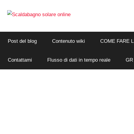
Salta
al
contenuto
Flusso
Scaldabagno
di
dati
Post del blog
Contenuto wiki
COME FARE 
solare
in
tempo
online
Contattami
Flusso di dati in tempo reale
GR
reale
e
analisi
da
uno
scaldabagno
solare
connesso
a