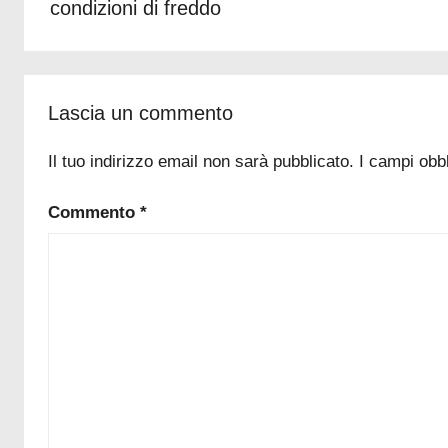
condizioni di freddo
i
o
r
a
r
Lascia un commento
e
Il tuo indirizzo email non sarà pubblicato.
I campi obb
l
e
Commento
*
p
r
e
s
t
a
z
i
o
n