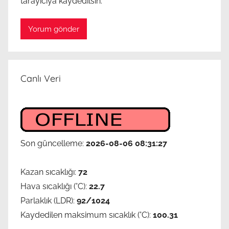
tarayıcıya kaydedilsin.
l
e
ş
t
i
r
Canlı Veri
i
n
,
g
ü
Son güncelleme:
2026-08-06 08:31:27
n
e
Kazan sıcaklığı:
72
ş
Hava sıcaklığı (°C):
22.7
k
o
Parlaklık (LDR):
92/1024
l
Kaydedilen maksimum sıcaklık (°C):
100.31
l