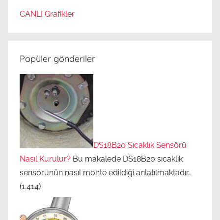
e
CANLI Grafikler
k
t
ö
Popüler gönderiler
r
l
e
r
i
n
i
DS18B20 Sıcaklık Sensörü
n
Nasıl Kurulur?
Bu makalede DS18B20 sıcaklık
b
sensörünün nasıl monte edildiği anlatılmaktadır…
a
(1.414)
k
ı
m