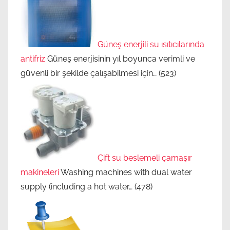
e
n
e
r
Güneş enerjili su ısıtıcılarında
j
antifriz
Güneş enerjisinin yıl boyunca verimli ve
i
güvenli bir şekilde çalışabilmesi için…
(523)
s
i
y
l
e
ç
Çift su beslemeli çamaşır
a
makineleri
Washing machines with dual water
l
supply (including a hot water…
(478)
ı
ş
a
n