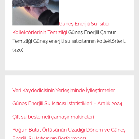
r
m
e
Güneş Enerjili Su Isıtıcı
,
Kollektörlerinin Temizliği
Güneş Enerjili Çamur
g
Temizliği Güneş enerjili su ısıtıcılarının kollektörleri…
ü
(420)
n
e
ş
e
n
Veri Kaydedicisinin Yerleşiminde İyileştirmeler
e
r
Güneş Enerjili Su Isıtıcısı İstatistikleri – Aralık 2024
j
Çift su beslemeli çamaşır makineleri
i
l
Yoğun Bulut Örtüsünün Uzadığı Dönem ve Güneş
i
Enerjili Su Isıtıcısının Performansı