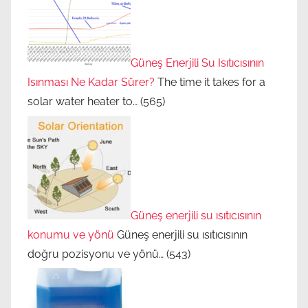
ı
t
ı
c
Güneş Enerjili Su Isıtıcısının
ı
Isınması Ne Kadar Sürer?
The time it takes for a
b
solar water heater to…
(565)
a
k
ı
m
ı
,
Güneş enerjili su ısıtıcısının
g
konumu ve yönü
Güneş enerjili su ısıtıcısının
ü
doğru pozisyonu ve yönü…
(543)
n
e
ş