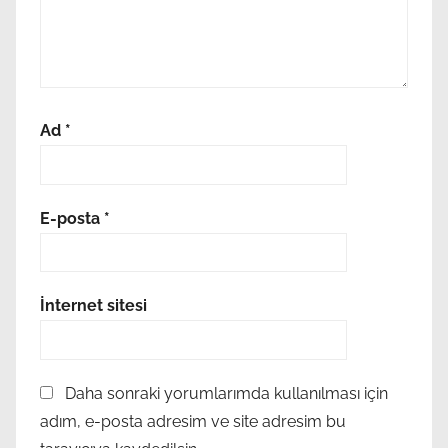
n
p
e
r
f
Ad
*
o
r
m
a
E-posta
*
n
s
ı
İnternet sitesi
n
ı
i
Daha sonraki yorumlarımda kullanılması için
y
adım, e-posta adresim ve site adresim bu
i