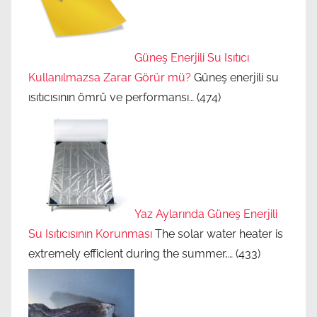
ı
s
ı
Güneş Enerjili Su Isıtıcı
t
Kullanılmazsa Zarar Görür mü?
Güneş enerjili su
ı
ısıtıcısının ömrü ve performansı…
(474)
c
ı
g
ö
l
g
Yaz Aylarında Güneş Enerjili
e
Su Isıtıcısının Korunması
The solar water heater is
l
extremely efficient during the summer,…
(433)
e
n
d
i