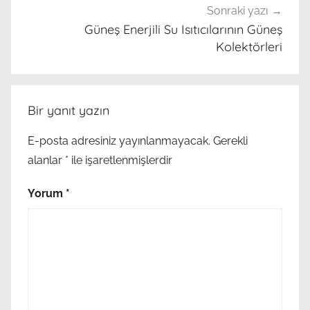
e
Sonraki yazı
r
Güneş Enerjili Su Isıtıcılarının Güneş
Kolektörleri
j
i
s
i
Bir yanıt yazın
ı
s
E-posta adresiniz yayınlanmayacak.
Gerekli
ı
alanlar
*
ile işaretlenmişlerdir
t
ı
Yorum
*
c
ı
s
ı
n
ı