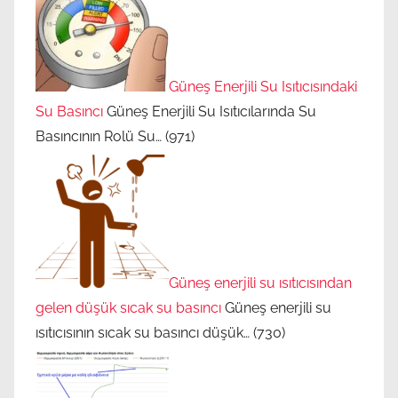
ı
,
g
ü
Güneş Enerjili Su Isıtıcısındaki
n
Su Basıncı
Güneş Enerjili Su Isıtıcılarında Su
e
Basıncının Rolü Su…
(971)
ş
e
n
e
r
j
Güneş enerjili su ısıtıcısından
i
gelen düşük sıcak su basıncı
Güneş enerjili su
s
ısıtıcısının sıcak su basıncı düşük…
(730)
i
ı
s