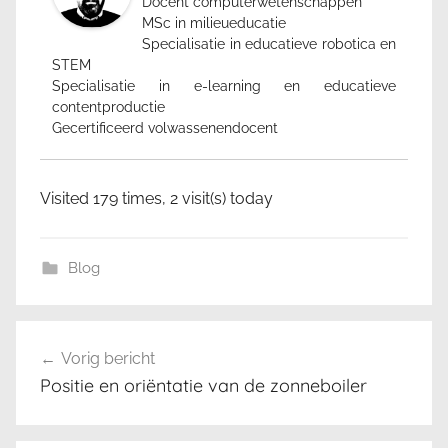
Docent computerwetenschappen
MSc in milieueducatie
Specialisatie in educatieve robotica en
STEM
Specialisatie in e-learning en educatieve
contentproductie
Gecertificeerd volwassenendocent
Visited 179 times, 2 visit(s) today
Blog
σ
Berichtnavigatie
υ
Vorig bericht
ν
Positie en oriëntatie van de zonneboiler
τ
ή