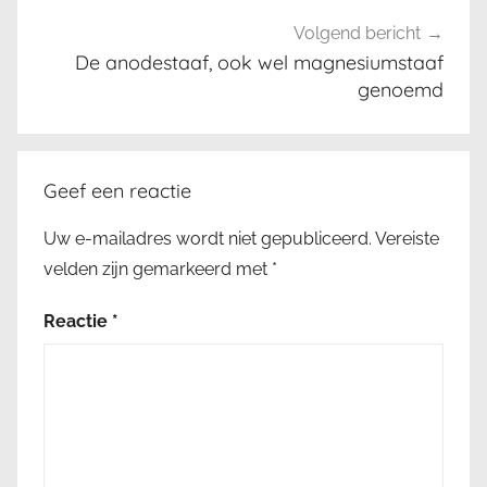
ρ
η
Volgend bericht
σ
De anodestaaf, ook wel magnesiumstaaf
η
genoemd
η
λ
ι
Geef een reactie
α
κ
Uw e-mailadres wordt niet gepubliceerd.
Vereiste
ο
velden zijn gemarkeerd met
*
ύ
Reactie
*