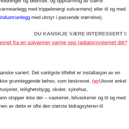
oldninger og bedrifter, og oppvarming av større
varmeanlegg med trippelenergi solvarmere) eller til og med
industrianlegg
med utstyr i passende størrelse).
DU KANSKJE VÆRE INTERESSERT I:
nnet fra en solvarmer varme opp radiatorsystemet ditt?
ske variert. Det vanligste tilfellet er installasjon av en
å dekke grunnleggende behov, som beskrevet.
her
Utover enkel
usjoner, leilighetsbygg, skoler, sykehus,
n stopper ikke der – vaskerier, bilvaskerier og til og med
n av dette er ofte den største bidragsyteren til