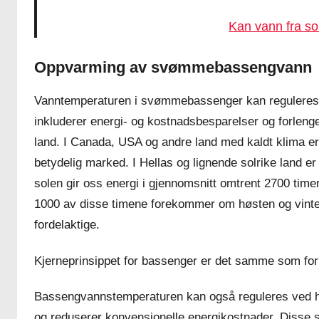
Kan vann fra s
Oppvarming av svømmebassengvann
Vanntemperaturen i svømmebassenger kan reguleres v
inkluderer energi- og kostnadsbesparelser og forlenge
land. I Canada, USA og andre land med kaldt klima e
betydelig marked. I Hellas og lignende solrike land er
solen gir oss energi i gjennomsnitt omtrent 2700 time
1000 av disse timene forekommer om høsten og vinte
fordelaktige.
Kjerneprinsippet for bassenger er det samme som for
Bassengvannstemperaturen kan også reguleres ved h
og reduserer konvensjonelle energikostnader. Diss