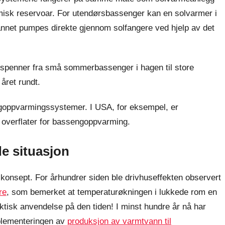
rmisk reservoar. For utendørsbassenger kan en solvarmer i
vannet pumpes direkte gjennom solfangere ved hjelp av det
spenner fra små sommerbassenger i hagen til store
året rundt.
engoppvarmingssystemer. I USA, for eksempel, er
e overflater for bassengoppvarming.
e situasjon
t konsept. For århundrer siden ble drivhuseffekten observert
re
, som bemerket at temperaturøkningen i lukkede rom en
tisk anvendelse på den tiden! I minst hundre år nå har
mplementeringen av
produksjon av varmtvann til