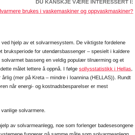
DU KANSKJE VÆRE INTERESSERT I:
olvarmere brukes i vaskemaskiner og oppvaskmaskiner?
ed hjelp av et solvarmesystem. De viktigste fordelene
t bruksperiode for utendørsbassenger – spesielt i kaldere
r solvarmet basseng en veldig populær tilnærming og et
 dette målet lettere å oppnå. I følge
sollysstatistikk i Hellas
,
r årlig (mer på Kreta – mindre i Ioannina (HELLAS)). Rundt
ren når energi- og kostnadsbesparelser er mest
 vanlige solvarmere.
jelp av solvarmeanlegg, noe som forlenger badesesongene
e systemene fungerer på samme måte som solvarmeanlegg