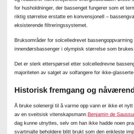
for husholdninger, der bassenget fungerer som et te
riktig størrelse erstatte en konvensjonell – basseng
eksisterende filtreringssystemet.
Bruksområder for solcelledrevet bassengoppvarming 
innendørsbassenger i olympisk størrelse som brukes 
Det er sterk etterspørsel etter solcelledrevne bass
majoriteten av salget av solfangere for ikke-glassert
Historisk fremgang og nåværend
Å bruke solenergi til å varme opp vann er ikke et nyt
av en sveitsisk vitenskapsmann
Benjamin de Saussu
dag kunne utnyttes, selv om han ikke hadde noen prak
svartmalte beholdere blitt brukt som den enkleste i