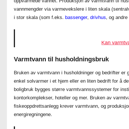
oppvarmede vannet. Produksjon av varmtvann til hush
vannmengder via varmevekslere i liten skala (sentral
i stor skala (som f.eks.
bassenger
,
drivhus
, og andre
Kan varmtva
Varmtvann til husholdningsbruk
Bruken av varmtvann i husholdninger og bedrifter er gan
enkel solvarmer i et hjem eller en liten bedrift for 
boligbruk bygges større varmtvannssystemer for instit
kontorkomplekser, hoteller og mer. Bruken av varmtvan
fiskeoppdrettsanlegg krever varmtvann, og produksjone
energiregningene.