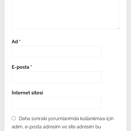
α
ν
ι
ο
,
Ad
*
ν
τ
ο
υ
E-posta
*
ζ
,
π
İnternet sitesi
τ
ώ
σ
Daha sonraki yorumlarımda kullanılması için
η
adım, e-posta adresim ve site adresim bu
θ