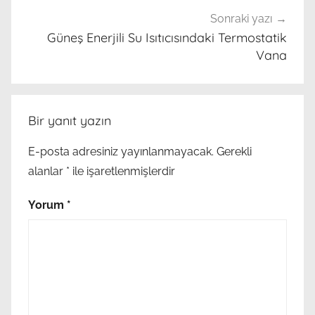
,
Sonraki yazı
γ
Güneş Enerjili Su Isıtıcısındaki Termostatik
Vana
ρ
η
γ
ο
Bir yanıt yazın
ρ
ο
E-posta adresiniz yayınlanmayacak.
Gerekli
μ
alanlar
*
ile işaretlenmişlerdir
π
α
Yorum
*
ν
ι
ο
,
μ
π