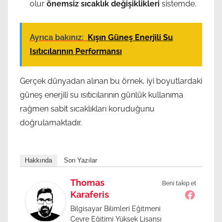
olur
önemsiz sıcaklık değişiklikleri
sistemde.
Ayrıca bakınız:
Kışın Güneş Enerjili Su
Isıtıcılarının Performansı
Gerçek dünyadan alınan bu örnek, iyi boyutlardaki
güneş enerjili su ısıtıcılarının günlük kullanıma
rağmen sabit sıcaklıkları koruduğunu
doğrulamaktadır.
Hakkında
Son Yazılar
Thomas
Beni takip et
Karaferis
Bilgisayar Bilimleri Eğitmeni
Çevre Eğitimi Yüksek Lisansı