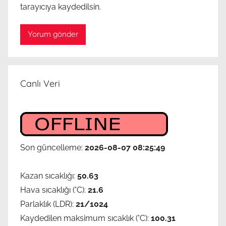
tarayıcıya kaydedilsin.
ε
ρ
μ
ο
κ
ρ
Canlı Veri
α
σ
ί
α
ς
Son güncelleme:
2026-08-07 08:25:49
Kazan sıcaklığı:
50.63
Hava sıcaklığı (°C):
21.6
Parlaklık (LDR):
21/1024
Kaydedilen maksimum sıcaklık (°C):
100.31