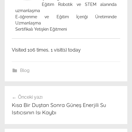
Eğitim Robotik ve STEM alanında
uzmanlaşma
E-öğrenme ve Eğitim İçeriği Üretiminde
Uzmanlaşma
Sertifikalı Yetişkin Eğitmeni
Visited 106 times, 1 visit(s) today
Blog
γ
Yazı
ρ
Önceki yazı
gezinmesi
ά
Kısa Bir Duştan Sonra Güneş Enerjili Su
φ
Isıtıcısının Isı Kaybı
η
μ
α