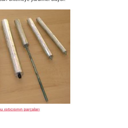
u ısıtıcısının parçaları