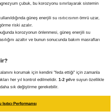
. Magnezyum çubuk, bu korozyonu sınırlayarak sistemin
llanıldığında güneş enerjili su ısıtıcısının ömrü uzar,
örme riski azalır.
buğunda korozyonun önlenmesi, güneş enerjili su
lasılığını azaltır ve bunun sonucunda bakım masrafları
ir?
kalanını korumak için kendini "feda ettiği" için zamanla
kları her yıl kontrol edilmelidir.
1-2 yıl
ve suyun özellikle
daha sık değiştirme gerekebilir.
 Isıtıcı Performansı