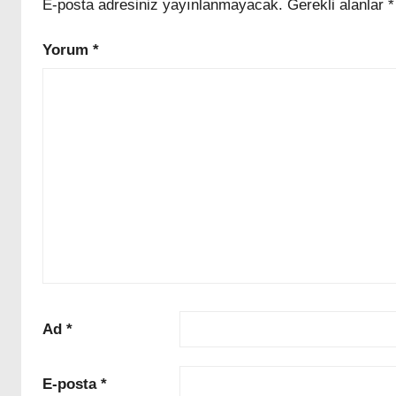
E-posta adresiniz yayınlanmayacak.
Gerekli alanlar
*
ι
ο
Yorum
*
υ
,
ρ
α
β
δ
ο
ς
μ
α
γ
ν
η
Ad
*
σ
ι
E-posta
*
ο