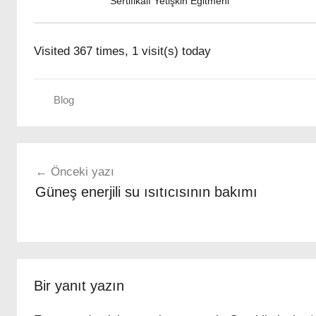
Sertifikalı Yetişkin Eğitmeni
Visited 367 times, 1 visit(s) today
Blog
ρ
Yazı
α
Önceki yazı
β
gezinmesi
Güneş enerjili su ısıtıcısının bakımı
δ
ο
ς
α
ν
ο
Bir yanıt yazın
δ