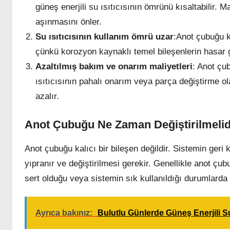
güneş enerjili su ısıtıcısının ömrünü kısaltabilir
aşınmasını önler.
Su ısıtıcısının kullanım ömrü uzar
:Anot çubuğu ku
çünkü korozyon kaynaklı temel bileşenlerin hasar g
Azaltılmış bakım ve onarım maliyetleri
: Anot çu
ısıtıcısının pahalı onarım veya parça değiştirme o
azalır.
Anot Çubuğu Ne Zaman Değiştirilmelid
Anot çubuğu kalıcı bir bileşen değildir. Sistemin geri 
yıpranır ve değiştirilmesi gerekir. Genellikle anot çubu
sert olduğu veya sistemin sık kullanıldığı durumlarda 
Ayrıca bakınız:
Bulutlu Günlerde Güneş Enerjili Su