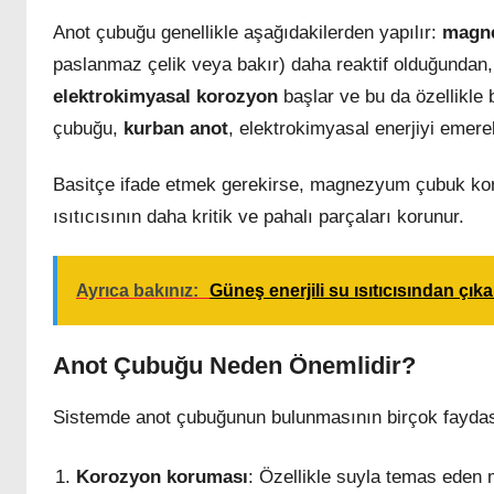
Anot çubuğu genellikle aşağıdakilerden yapılır:
magn
paslanmaz çelik veya bakır) daha reaktif olduğundan, ı
elektrokimyasal korozyon
başlar ve bu da özellikle b
çubuğu,
kurban anot
, elektrokimyasal enerjiyi emere
Basitçe ifade etmek gerekirse, magnezyum çubuk koro
ısıtıcısının daha kritik ve pahalı parçaları korunur.
Ayrıca bakınız:
Güneş enerjili su ısıtıcısından çıka
Anot Çubuğu Neden Önemlidir?
Sistemde anot çubuğunun bulunmasının birçok faydas
Korozyon koruması
: Özellikle suyla temas eden 