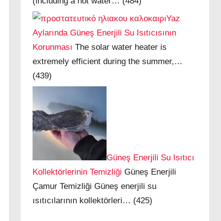
(including a hot water…
(484)
Yaz
Aylarında Güneş Enerjili Su Isıtıcısının
Korunması
The solar water heater is
extremely efficient during the summer,…
(439)
Güneş Enerjili Su Isıtıcı
Kollektörlerinin Temizliği
Güneş Enerjili
Çamur Temizliği Güneş enerjili su
ısıtıcılarının kollektörleri…
(425)