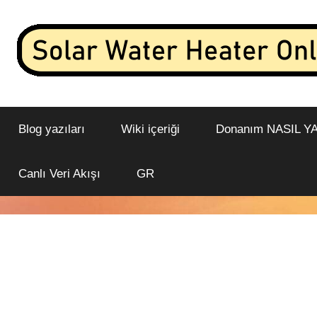
İçeriğe
geç
İnternete
Güneş
bağlı
bir
Blog yazıları
Wiki içeriği
Donanım NASIL YA
Enerjili
güneş
enerjili
Su
Canlı Veri Akışı
GR
su
ısıtıcısından
Isıtıcısı
canlı
veri
Çevrimiçi
akışı
ve
analizi