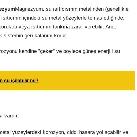
ezyum
Magnezyum, su ısıtıcısının metalinden (genellikle
sıtıcının içindeki su metal yüzeylerle temas ettiğinde,
orulara veya ısıtıcının tankına zarar verebilir. Anot
k sistemin geri kalanını korur.
zyonu kendine "çeker" ve böylece güneş enerjili su
n su içilebilir mi?
ı vardır:
metal yüzeylerdeki korozyon, ciddi hasara yol açabilir ve