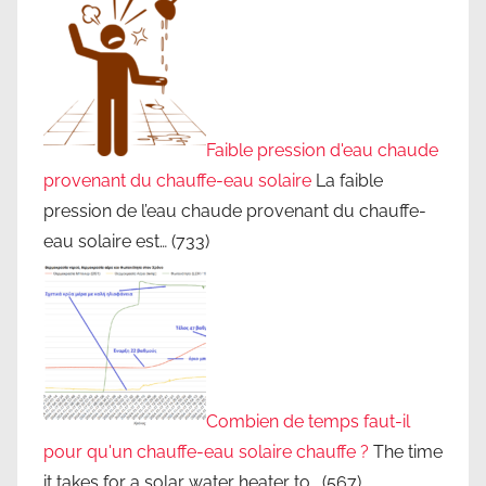
n
e
r
g
i
Faible pression d'eau chaude
e
provenant du chauffe-eau solaire
La faible
,
pression de l’eau chaude provenant du chauffe-
a
eau solaire est…
(733)
m
é
l
i
o
r
a
Combien de temps faut-il
t
pour qu'un chauffe-eau solaire chauffe ?
The time
i
it takes for a solar water heater to…
(567)