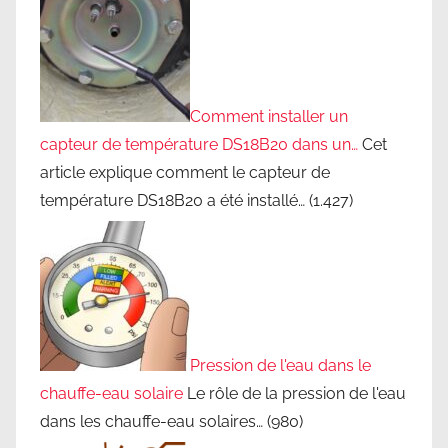
i
q
u
e
Comment installer un
,
capteur de température DS18B20 dans un…
Cet
é
article explique comment le capteur de
c
température DS18B20 a été installé…
(1.427)
o
n
o
m
i
e
s
Pression de l'eau dans le
d
chauffe-eau solaire
Le rôle de la pression de l'eau
'
dans les chauffe-eau solaires…
(980)
é