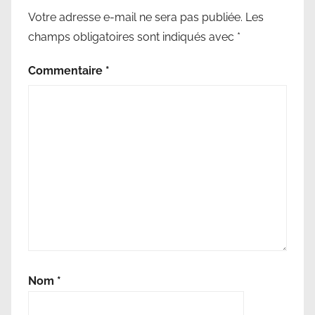
c
Votre adresse e-mail ne sera pas publiée.
Les
o
champs obligatoires sont indiqués avec
*
n
o
Commentaire
*
m
i
e
s
d
e
c
o
û
t
s
Nom
*
,
p