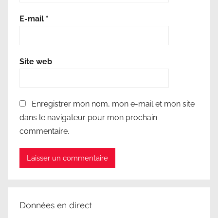
r
o
E-mail
*
d
u
i
Site web
t
s
é
Enregistrer mon nom, mon e-mail et mon site
c
dans le navigateur pour mon prochain
o
commentaire.
l
o
g
i
q
u
Données en direct
e