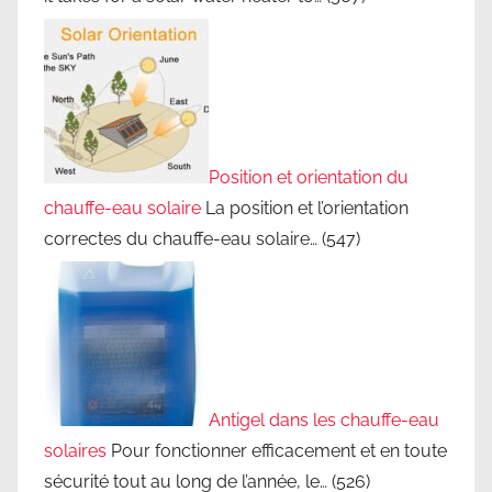
o
n
d
e
l
'
Position et orientation du
h
chauffe-eau solaire
La position et l’orientation
a
correctes du chauffe-eau solaire…
(547)
b
i
t
a
t
,
s
Antigel dans les chauffe-eau
o
solaires
Pour fonctionner efficacement et en toute
l
sécurité tout au long de l’année, le…
(526)