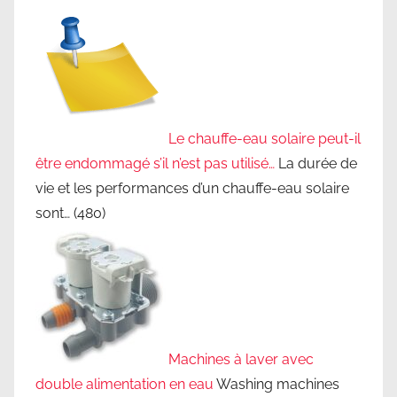
u
t
i
o
n
s
Le chauffe-eau solaire peut-il
d
être endommagé s’il n’est pas utilisé…
La durée de
'
vie et les performances d’un chauffe-eau solaire
e
a
sont…
(480)
u
c
h
a
u
d
Machines à laver avec
e
double alimentation en eau
Washing machines
,