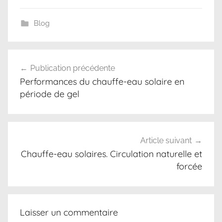
Blog
g
Navigation
u
Publication précédente
de
i
Performances du chauffe-eau solaire en
d
l’article
période de gel
e
d
'
a
Article suivant
c
Chauffe-eau solaires. Circulation naturelle et
forcée
h
a
t
,
Laisser un commentaire
é