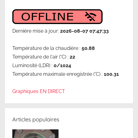
s
,
e
ff
Dernière mise à jour:
2026-08-07 07:47:33
i
c
Température de la chaudière :
50.88
a
Température de l'air (°C) :
22
c
i
Luminosité (LDR) :
0/1024
t
Température maximale enregistrée (°C) :
100.31
é
é
Graphiques EN DIRECT
n
e
r
Articles populaires
g
é
t