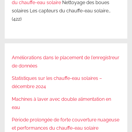
du chauffe-eau solaire
Nettoyage des boues
a
solaires Les capteurs du chauffe-eau solaire…
t
(422)
i
o
n
,
c
Améliorations dans le placement de l'enregistreur
o
de données
n
s
Statistiques sur les chauffe-eau solaires –
e
décembre 2024
i
l
Machines à laver avec double alimentation en
s
eau
d
Période prolongée de forte couverture nuageuse
'
et performances du chauffe-eau solaire
e