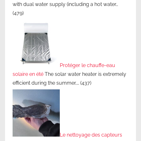
with dual water supply (including a hot water…
c
(479)
o
n
s
e
i
l
Protéger le chauffe-eau
s
d
solaire en été
The solar water heater is extremely
'
efficient during the summer,…
(437)
i
n
s
t
a
l
Le nettoyage des capteurs
l