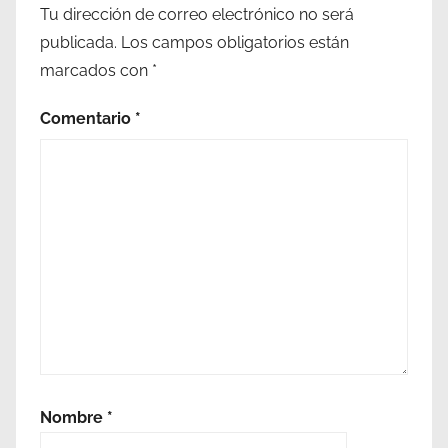
,
Tu dirección de correo electrónico no será
p
publicada.
Los campos obligatorios están
i
marcados con
*
a
g
Comentario
*
n
i
a
η
λ
ι
α
κ
ό
ς
Nombre
*