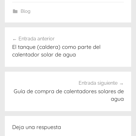
Blog
p
Navegación
i
Entrada anterior
de
o
El tanque (caldera) como parte del
g
entradas
calentador solar de agua
n
i
a
a
Entrada siguiente
p
Guía de compra de calentadores solares de
agua
d
o
s
i
Deja una respuesta
i