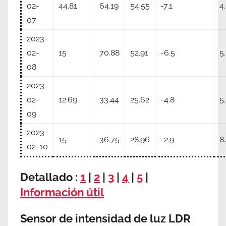
02-
44.81
64.19
54.55
-7.1
4
07
2023-
02-
15
70.88
52.91
-6.5
5.
08
2023-
02-
12.69
33.44
25.62
-4.8
5
09
2023-
15
36.75
28.96
-2.9
8
02-10
Detallado :
1
|
2
|
3
|
4
|
5
|
Información útil
Sensor de intensidad de luz LDR