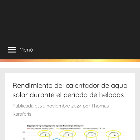
Internet
Menú
Rendimiento del calentador de agua
solar durante el período de heladas
Publicada el
30 noviembre 2024
por
Thomas
Karaferis