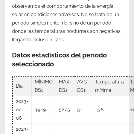
observamos el comportamiento de la energía
solar en condiciones adversas. No se trata de un
período simplemente frío, sino de un período
donde las temperaturas nocturnas son negativas,
llegando incluso a -7 °C.
Datos estadísticos del período
seleccionado
MÍNIMO
MAX
AVG
Temperatura
T
Día
DS1
DS1
DS1
mínima
M
2023-
02-
49.19
52.25
51
-5.8
11
06
2023-