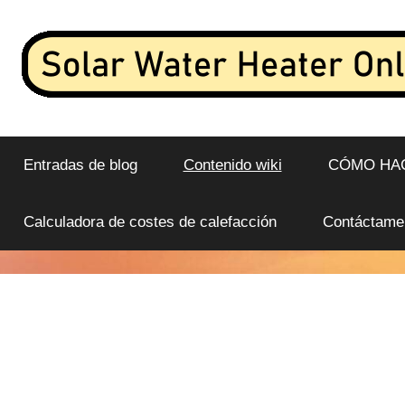
Saltar
al
contenido
Transmisión
Calentador
de
datos
Entradas de blog
Contenido wiki
CÓMO HA
de
en
vivo
agua
Calculadora de costes de calefacción
Contáctame
y
análisis
solar
desde
un
en
calentador
de
línea
agua
solar