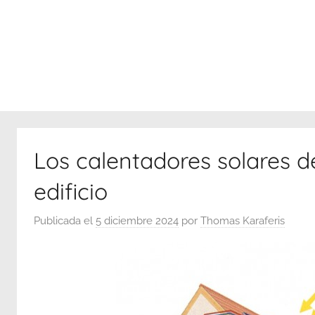
conectado
a
Internet
Los calentadores solares d
edificio
Publicada el
5 diciembre 2024
por
Thomas Karaferis